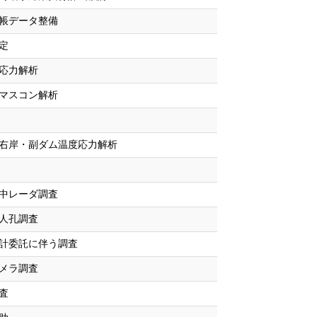
帳データ整備
定
応力解析
マスコン解析
右岸・副ダム温度応力解析
中レーダ調査
人孔調査
計委託に伴う調査
メラ調査
査