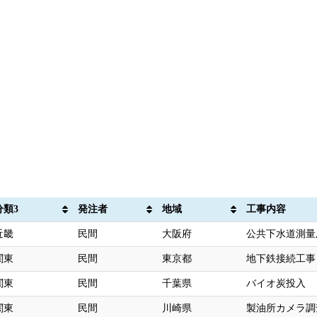
分類3
発注者
地域
工事内容
近畿
民間
大阪府
公共下水道測量
関東
民間
東京都
地下鉄接続工事
関東
民間
千葉県
バイオ炭投入
関東
民間
川崎県
製油所カメラ調