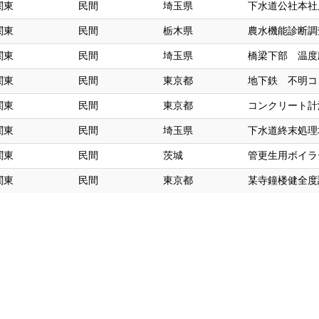
関東
民間
埼玉県
下水道公社本社
関東
民間
栃木県
農水機能診断調
関東
民間
埼玉県
橋梁下部 温度
関東
民間
東京都
地下鉄 不明コ
関東
民間
東京都
コンクリート計
関東
民間
埼玉県
下水道終末処理
関東
民間
茨城
管更生用ボイラ
関東
民間
東京都
某寺鐘楼健全度