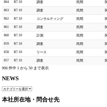
864
R7.10
調査
民間
863
R7.10
調査
民間
862
R7.10
コンサルティング
民間
861
R7.10
調査
民間
860
R7.10
計測
民間
859
R7.10
調査
民間
858
R7.10
リース
民間
857
R7.10
調査
民間
906 件中 1 から 50 まで表示
NEWS
NEWS
本社所在地・問合せ先