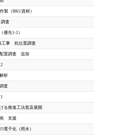
助
作製（BKU資材）
ラ調査
優先1-2）
張工事 杭位置調査
配置調査 追加
2
解析
調査
1
ける推進工法普及展開
画 支援
の電子化（雨水）