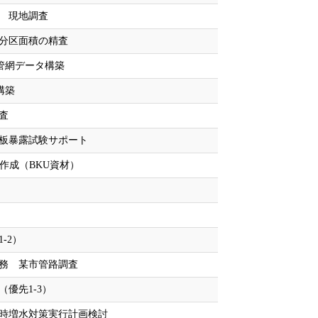
 現地調査
分区面積の精査
S管網データ構築
構築
査
板暴露試験サポート
作成（BKU資材）
-2）
務 某市管路調査
優先1-3）
時増水対策実行計画検討