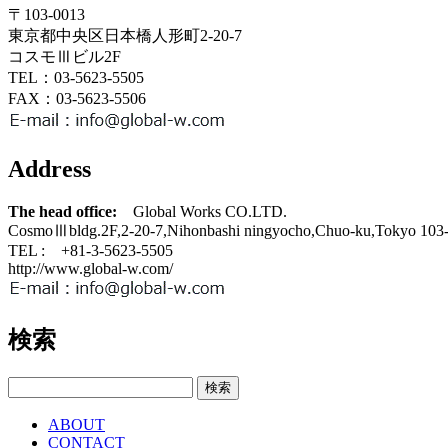
〒103-0013
東京都中央区日本橋人形町2-20-7
コスモⅢビル2F
TEL：03-5623-5505
FAX：03-5623-5506
Address
The head office:
Global Works CO.LTD.
CosmoⅢbldg.2F,2-20-7,Nihonbashi ningyocho,Chuo-ku,Tokyo 103-
TEL : +81-3-5623-5505
http://www.global-w.com/
検索
検
索:
ABOUT
CONTACT