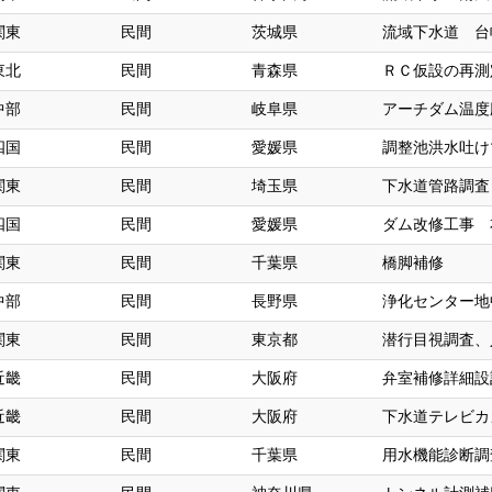
関東
民間
茨城県
流域下水道 台
東北
民間
青森県
ＲＣ仮設の再測
中部
民間
岐阜県
アーチダム温度
四国
民間
愛媛県
調整池洪水吐け
関東
民間
埼玉県
下水道管路調査
四国
民間
愛媛県
ダム改修工事 
関東
民間
千葉県
橋脚補修
中部
民間
長野県
浄化センター地
関東
民間
東京都
潜行目視調査、
近畿
民間
大阪府
弁室補修詳細設
近畿
民間
大阪府
下水道テレビカ
関東
民間
千葉県
用水機能診断調