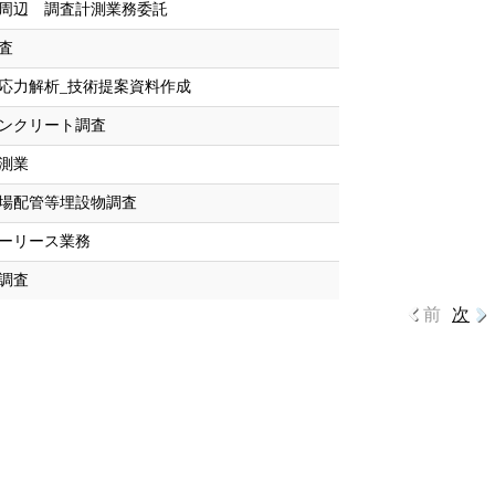
周辺 調査計測業務委託
査
応力解析_技術提案資料作成
ンクリート調査
測業
場配管等埋設物調査
ーリース業務
調査
前
次