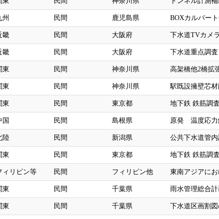
関東
民間
神奈川県
トンネル計測補
九州
民間
鹿児島県
BOXカルバート
近畿
民間
大阪府
下水道TVカメ
近畿
民間
大阪府
下水道重点調査（
関東
民間
神奈川県
高架橋他2橋拡
関東
民間
神奈川県
駅既設擁壁芯材
関東
民間
東京都
地下鉄 鉄筋調査
中国
民間
島根県
原発 温度応力
北陸
民間
新潟県
公共下水道管内
関東
民間
東京都
地下鉄 鉄筋調査
フィリピン等
民間
フィリピン他
東南アジアにお
関東
民間
千葉県
雨水管理総合計
関東
民間
千葉県
下水道区画割図