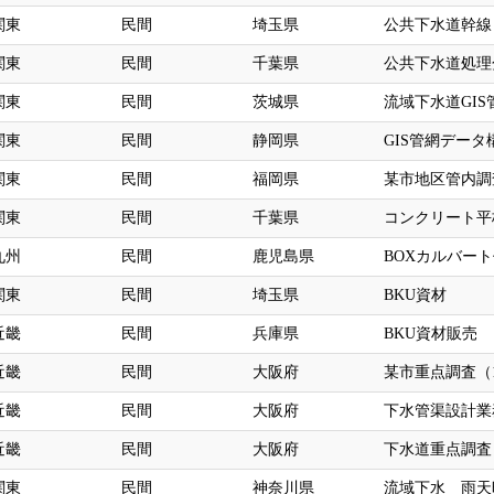
関東
民間
埼玉県
公共下水道幹線
関東
民間
千葉県
公共下水道処理
関東
民間
茨城県
流域下水道GI
関東
民間
静岡県
GIS管網データ
関東
民間
福岡県
某市地区管内調
関東
民間
千葉県
コンクリート平
九州
民間
鹿児島県
BOXカルバート
関東
民間
埼玉県
BKU資材
近畿
民間
兵庫県
BKU資材販売
近畿
民間
大阪府
某市重点調査（1
近畿
民間
大阪府
下水管渠設計業
近畿
民間
大阪府
下水道重点調査（
関東
民間
神奈川県
流域下水 雨天